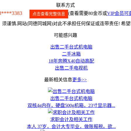
联系方式
3****3383
(查看需要80金币或
VIP会员可
点击查看完整信息
须谨慎.网站(同德同城网)对此不承担任何保证或连带责任! 希
可能感兴趣
出售二手台式机电脑
二手冰箱
18年奔腾X40自动高配
出售二手电视机
最新相关信息
更多>>
出售二手台式机电脑
双核4g内存，硬盘500g机箱，23寸显示器...
求职会计及相关工作
本人 37岁，会计大专毕业，做账报税。欲...