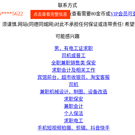
联系方式
6****5622
(查看需要80金币或
VIP会员可
点击查看完整信息
须谨慎.网站(同德同城网)对此不承担任何保证或连带责任! 希
可能感兴趣
男，有电工证求职
司机或普工
全职兼职销售类 保安
求职会计及相关工作
宾馆前台，超市收银员，淘宝客服
司机
兼职机械设计、制图、设备改造
求职保安
兼职会计
个人保洁
求职电工
手机短视频拍摄、剪辑、抖音快手